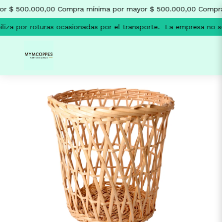
r $ 500.000,00
Compra mínima por mayor $ 500.000,00
Compra
iza por roturas ocasionadas por el transporte.
La empresa no se 