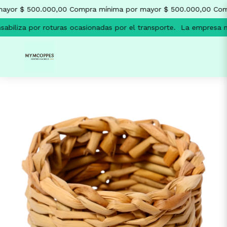
ayor $ 500.000,00
Compra mínima por mayor $ 500.000,00
Comp
biliza por roturas ocasionadas por el transporte.
La empresa no