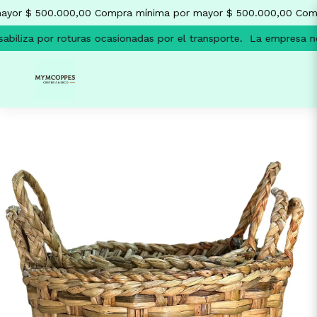
yor $ 500.000,00
Compra mínima por mayor $ 500.000,00
Comp
iliza por roturas ocasionadas por el transporte.
La empresa no s