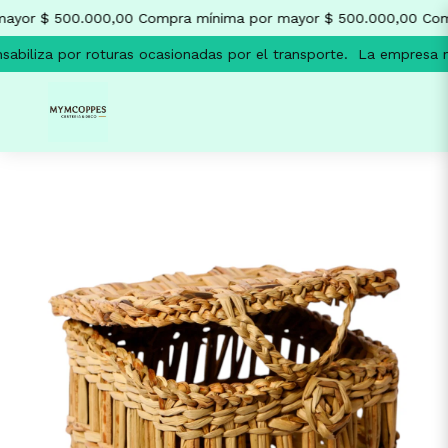
ayor $ 500.000,00
Compra mínima por mayor $ 500.000,00
Comp
abiliza por roturas ocasionadas por el transporte.
La empresa no