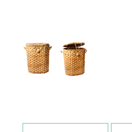
435
434