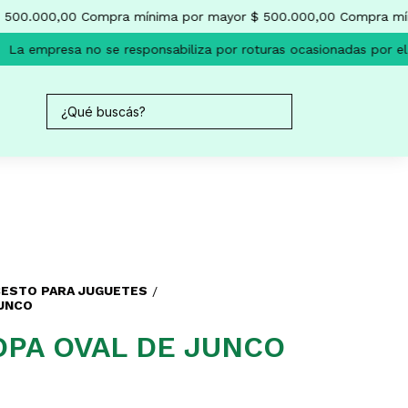
500.000,00
Compra mínima por mayor $ 500.000,00
Compra míni
La empresa no se responsabiliza por roturas ocasionadas por el 
ESTO PARA JUGUETES
/
UNCO
PA OVAL DE JUNCO