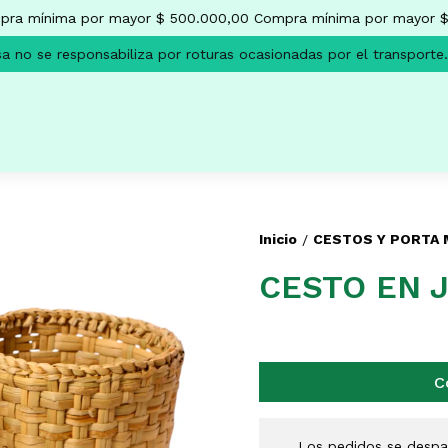
a mínima por mayor $ 500.000,00
Compra mínima por mayor $ 
no se responsabiliza por roturas ocasionadas por el transporte.
Inicio
CESTOS Y PORTA
/
CESTO EN J
C
Los pedidos se despac