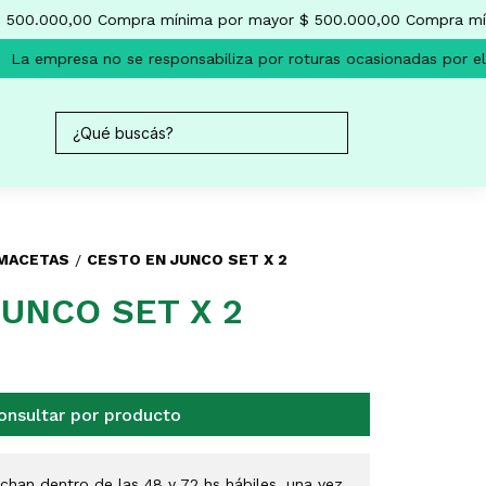
500.000,00
Compra mínima por mayor $ 500.000,00
Compra míni
La empresa no se responsabiliza por roturas ocasionadas por el 
 MACETAS
CESTO EN JUNCO SET X 2
/
UNCO SET X 2
onsultar por producto
han dentro de las 48 y 72 hs hábiles, una vez