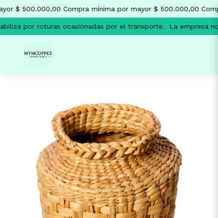
yor $ 500.000,00
Compra mínima por mayor $ 500.000,00
Compr
iliza por roturas ocasionadas por el transporte.
La empresa no s