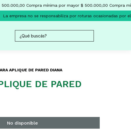
500.000,00
Compra mínima por mayor $ 500.000,00
Compra mín
La empresa no se responsabiliza por roturas ocasionadas por el 
ARA APLIQUE DE PARED DIANA
PLIQUE DE PARED
No disponible