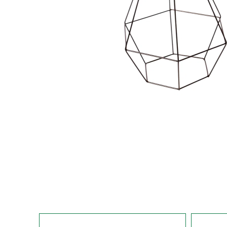
569
554