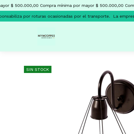
yor $ 500.000,00
Compra mínima por mayor $ 500.000,00
Compr
nsabiliza por roturas ocasionadas por el transporte.
La empresa 
SIN STOCK