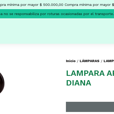
a mínima por mayor $ 500.000,00
Compra mínima por mayor $ 
no se responsabiliza por roturas ocasionadas por el transporte.
Inicio
LÁMPARAS
LAMP
/
/
LAMPARA A
DIANA