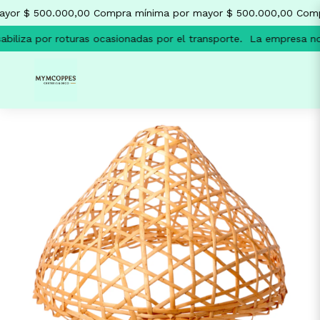
yor $ 500.000,00
Compra mínima por mayor $ 500.000,00
Compr
iliza por roturas ocasionadas por el transporte.
La empresa no s