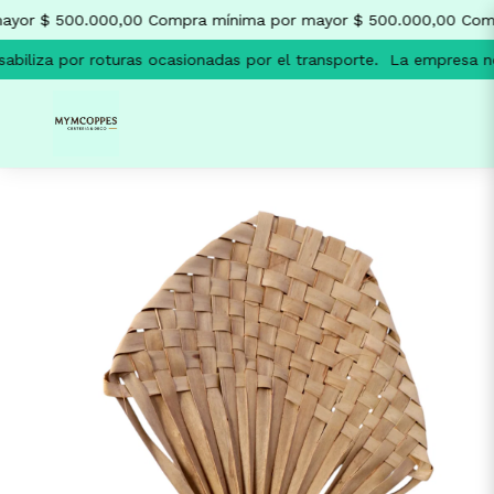
yor $ 500.000,00
Compra mínima por mayor $ 500.000,00
Comp
biliza por roturas ocasionadas por el transporte.
La empresa no 