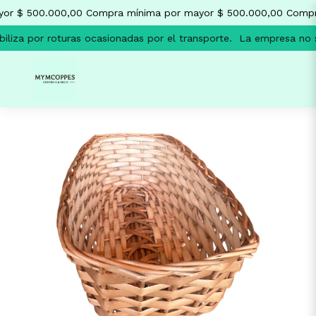
or $ 500.000,00
Compra mínima por mayor $ 500.000,00
Compra
liza por roturas ocasionadas por el transporte.
La empresa no se