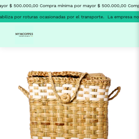
or $ 500.000,00
Compra mínima por mayor $ 500.000,00
Compr
liza por roturas ocasionadas por el transporte.
La empresa no s