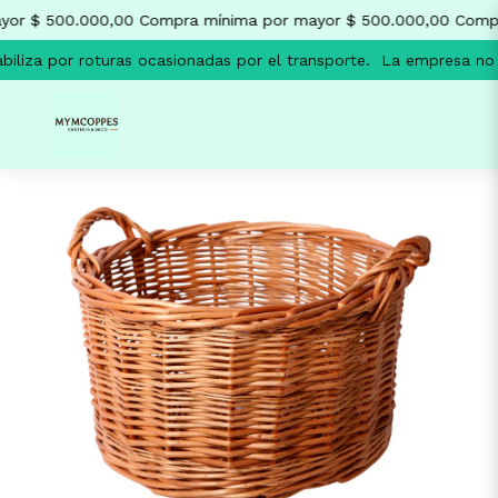
or $ 500.000,00
Compra mínima por mayor $ 500.000,00
Compr
liza por roturas ocasionadas por el transporte.
La empresa no se