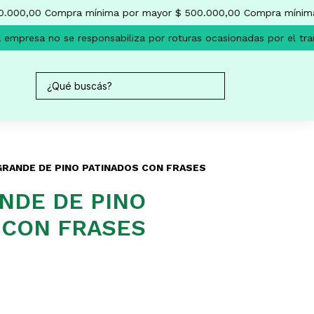
.000,00
Compra mínima por mayor $ 500.000,00
Compra mínima 
empresa no se responsabiliza por roturas ocasionadas por el tran
GRANDE DE PINO PATINADOS CON FRASES
NDE DE PINO
 CON FRASES