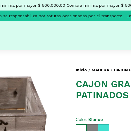
ínima por mayor $ 500.000,00
Compra mínima por mayor $ 500
e responsabiliza por roturas ocasionadas por el transporte.
La 
Inicio
MADERA
CAJON 
/
/
CAJON GRA
PATINADOS
Color:
Blanco