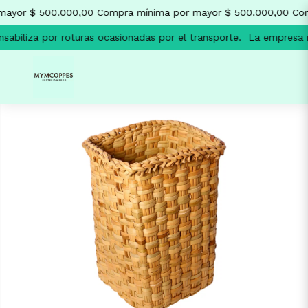
ayor $ 500.000,00
Compra mínima por mayor $ 500.000,00
Com
abiliza por roturas ocasionadas por el transporte.
La empresa no