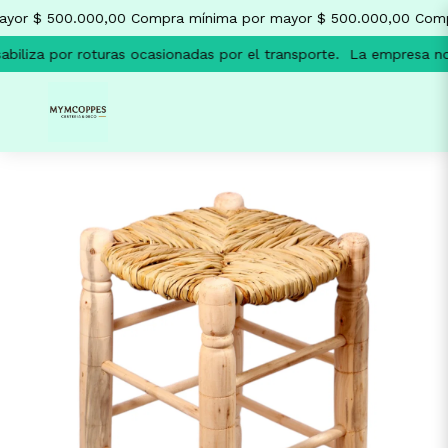
yor $ 500.000,00
Compra mínima por mayor $ 500.000,00
Compr
iliza por roturas ocasionadas por el transporte.
La empresa no s