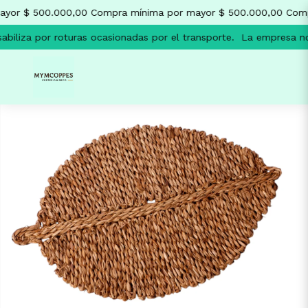
yor $ 500.000,00
Compra mínima por mayor $ 500.000,00
Comp
biliza por roturas ocasionadas por el transporte.
La empresa no 