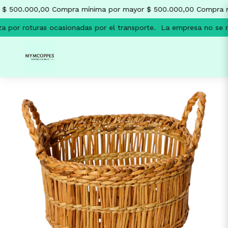
$ 500.000,00
Compra mínima por mayor $ 500.000,00
Compra m
a por roturas ocasionadas por el transporte.
La empresa no se re