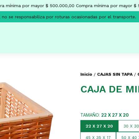
 mínima por mayor $ 500.000,00
Compra mínima por mayor $ 5
 se responsabiliza por roturas ocasionadas por el transporte.
L
Inicio
CAJAS SIN TAPA
/
/
CAJA DE M
TAMAÑO:
22 X 27 X 20
22 X 27 X 20
30 X 30
45 X 35 X 17
50 X 40 