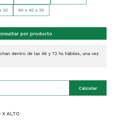
x 30
60 x 40 x 30
onsultar por producto
han dentro de las 48 y 72 hs hábiles, una vez
Calcular
 X ALTO