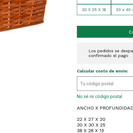
30 X 25 X 18
50 x 40 
C
Los pedidos se despac
confirmado el pago
Calcular costo de envío:
No sé mi código postal
ANCHO X PROFUNDIDAD
22 X 27 X 20
30 X 30 X 25
38 X 28 X 15