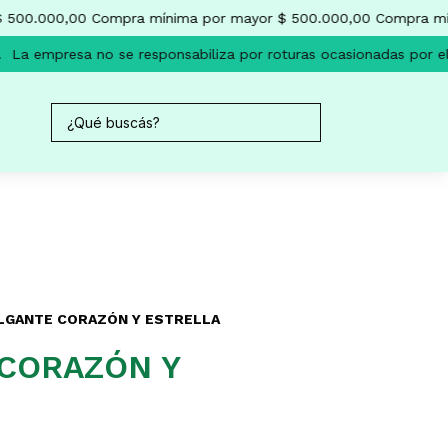
500.000,00
Compra mínima por mayor $ 500.000,00
Compra mín
La empresa no se responsabiliza por roturas ocasionadas por el 
LGANTE CORAZÓN Y ESTRELLA
CORAZÓN Y