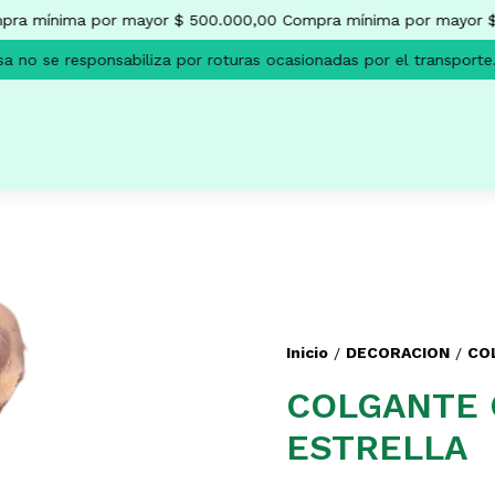
a mínima por mayor $ 500.000,00
Compra mínima por mayor $ 
no se responsabiliza por roturas ocasionadas por el transporte.
Inicio
DECORACION
CO
/
/
COLGANTE 
ESTRELLA