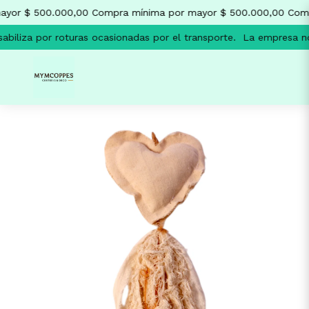
yor $ 500.000,00
Compra mínima por mayor $ 500.000,00
Comp
biliza por roturas ocasionadas por el transporte.
La empresa no 