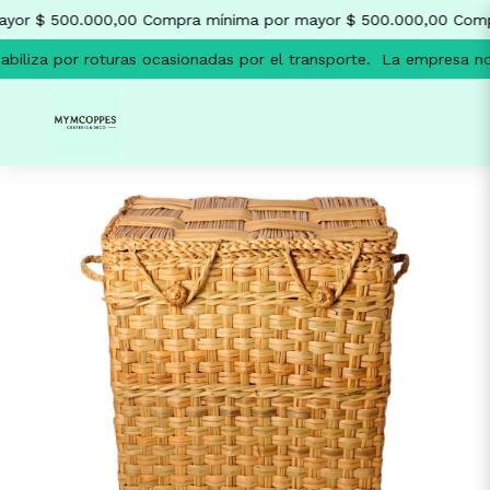
yor $ 500.000,00
Compra mínima por mayor $ 500.000,00
Compr
iliza por roturas ocasionadas por el transporte.
La empresa no s