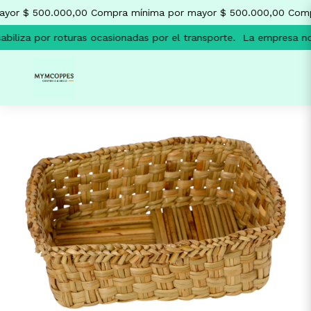
yor $ 500.000,00
Compra mínima por mayor $ 500.000,00
Compr
iliza por roturas ocasionadas por el transporte.
La empresa no s