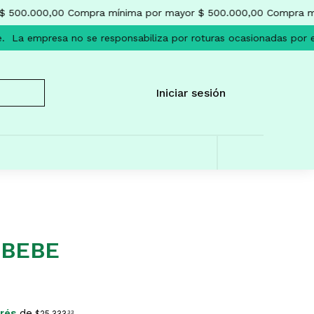
 500.000,00
Compra mínima por mayor $ 500.000,00
Compra mí
.
La empresa no se responsabiliza por roturas ocasionadas por el
Iniciar sesión
 BEBE
erés
de
$25.333
33