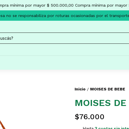
ra mínima por mayor $ 500.000,00
Compra mínima por mayor $
 no se responsabiliza por roturas ocasionadas por el transporte
Inicio
MOISES DE BEBE
/
MOISES DE
$76.000
Hasta
3 cuotas sin int