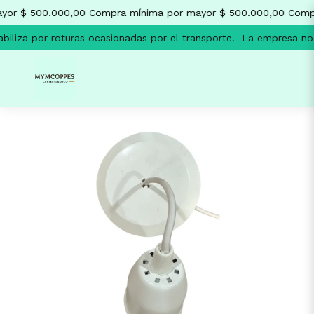
or $ 500.000,00
Compra mínima por mayor $ 500.000,00
Compr
liza por roturas ocasionadas por el transporte.
La empresa no se