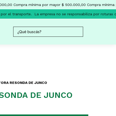
0,00
Compra mínima por mayor $ 500.000,00
Compra mínima por
r el transporte.
La empresa no se responsabiliza por roturas oca
FORA RESONDA DE JUNCO
SONDA DE JUNCO