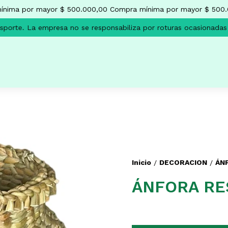
ma por mayor $ 500.000,00
Compra mínima por mayor $ 500.00
rte.
La empresa no se responsabiliza por roturas ocasionadas po
Inicio
DECORACION
ÁN
/
/
ÁNFORA RE