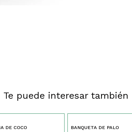
Te puede interesar también
SIN STOCK
253
NA DE COCO
BANQUETA DE PALO