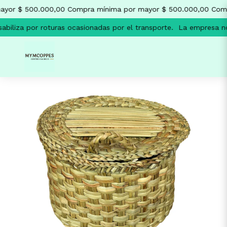
yor $ 500.000,00
Compra mínima por mayor $ 500.000,00
Comp
biliza por roturas ocasionadas por el transporte.
La empresa no 