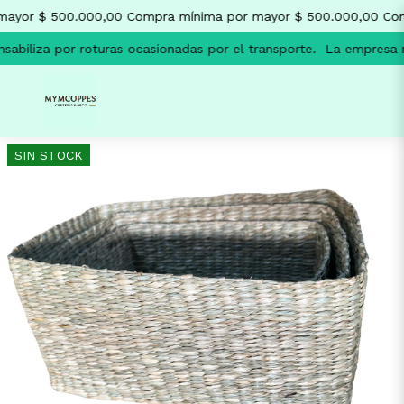
ayor $ 500.000,00
Compra mínima por mayor $ 500.000,00
Com
abiliza por roturas ocasionadas por el transporte.
La empresa no
SIN STOCK