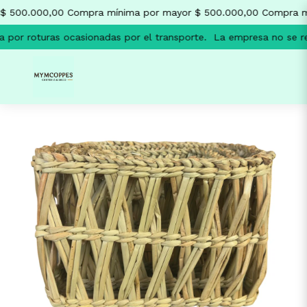
$ 500.000,00
Compra mínima por mayor $ 500.000,00
Compra mí
 por roturas ocasionadas por el transporte.
La empresa no se res