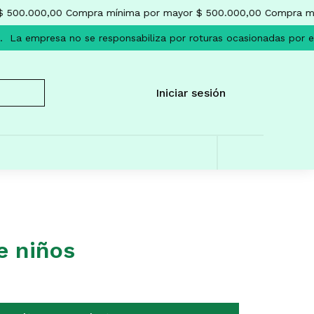
 500.000,00
Compra mínima por mayor $ 500.000,00
Compra mín
La empresa no se responsabiliza por roturas ocasionadas por el
Iniciar sesión
e niños