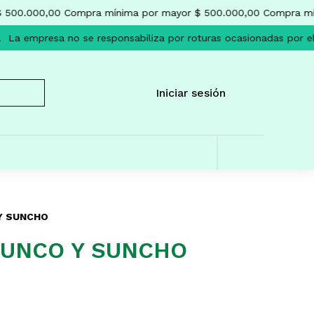
 500.000,00
Compra mínima por mayor $ 500.000,00
Compra mín
La empresa no se responsabiliza por roturas ocasionadas por el 
Iniciar sesión
Y SUNCHO
JUNCO Y SUNCHO