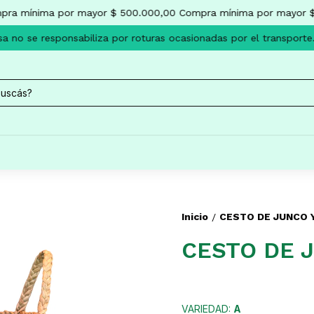
ra mínima por mayor $ 500.000,00
Compra mínima por mayor $
 no se responsabiliza por roturas ocasionadas por el transporte.
Inicio
CESTO DE JUNCO 
/
CESTO DE 
VARIEDAD:
A