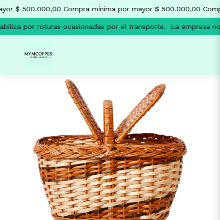
yor $ 500.000,00
Compra mínima por mayor $ 500.000,00
Compr
iliza por roturas ocasionadas por el transporte.
La empresa no s