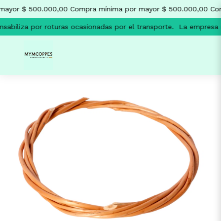
mayor $ 500.000,00
Compra mínima por mayor $ 500.000,00
Com
abiliza por roturas ocasionadas por el transporte.
La empresa n