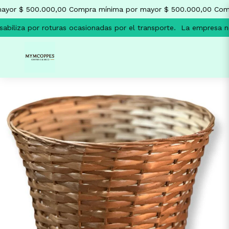
yor $ 500.000,00
Compra mínima por mayor $ 500.000,00
Comp
biliza por roturas ocasionadas por el transporte.
La empresa no 