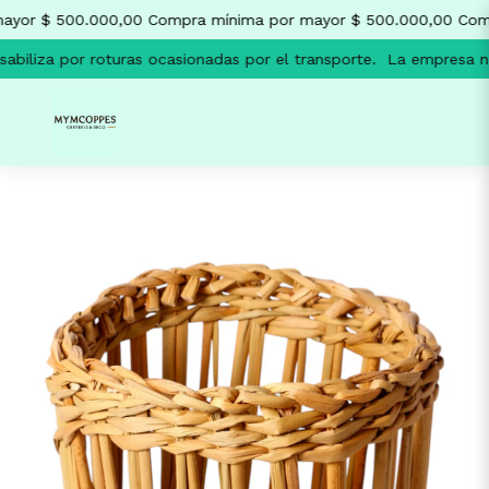
yor $ 500.000,00
Compra mínima por mayor $ 500.000,00
Compr
iliza por roturas ocasionadas por el transporte.
La empresa no s