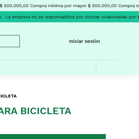
 500.000,00
Compra mínima por mayor $ 500.000,00
Compra mí
.
La empresa no se responsabiliza por roturas ocasionadas por el
Iniciar sesión
CICLETA
ARA BICICLETA