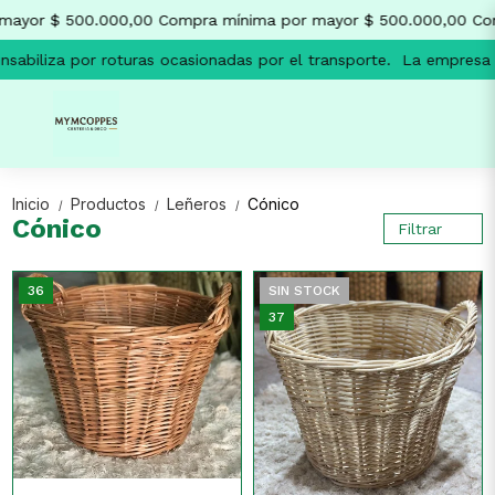
mayor $ 500.000,00
Compra mínima por mayor $ 500.000,00
Com
sabiliza por roturas ocasionadas por el transporte.
La empresa n
Inicio
Productos
Leñeros
Cónico
/
/
/
Cónico
Filtrar
36
SIN STOCK
37