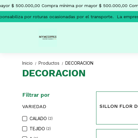
yor $ 500.000,00
Compra mínima por mayor $ 500.000,00
Comp
nsabiliza por roturas ocasionadas por el transporte.
La empresa
Inicio
Productos
DECORACION
/
/
DECORACION
Filtrar por
68
SILLON FLOR 
VARIEDAD
CALADO
(2)
TEJIDO
(2)
551