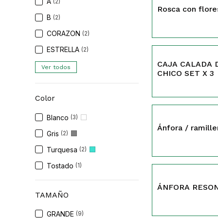
A
(2)
Rosca con flore
B
(2)
CORAZON
(2)
ESTRELLA
(2)
546
CAJA CALADA 
Ver todos
CHICO SET X 3
Color
519
Blanco
(3)
Ánfora / ramill
Gris
(2)
Turquesa
(2)
Tostado
(1)
491
ÁNFORA RESON
TAMAÑO
GRANDE
(9)