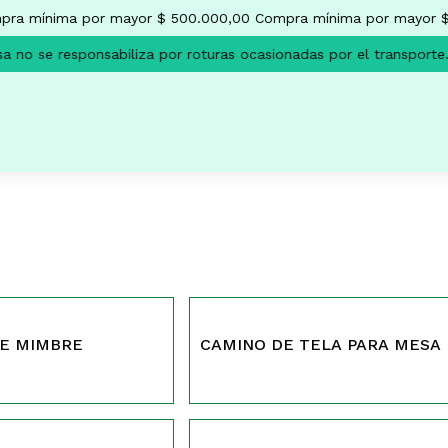
ra mínima por mayor $ 500.000,00
Compra mínima por mayor $
 no se responsabiliza por roturas ocasionadas por el transporte.
567
DE MIMBRE
CAMINO DE TELA PARA MESA
550