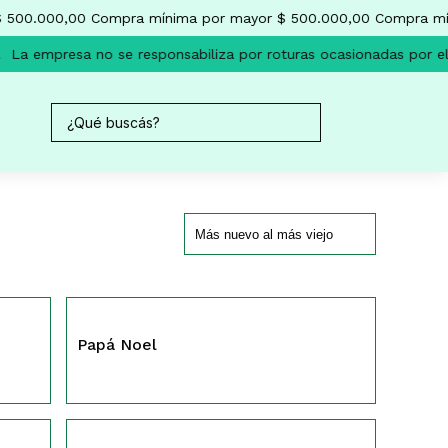
 500.000,00
Compra mínima por mayor $ 500.000,00
Compra mín
La empresa no se responsabiliza por roturas ocasionadas por el 
552
Papá Noel
549