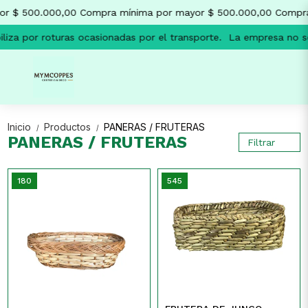
 $ 500.000,00
Compra mínima por mayor $ 500.000,00
Compra 
za por roturas ocasionadas por el transporte.
La empresa no se r
Inicio
Productos
PANERAS / FRUTERAS
/
/
PANERAS / FRUTERAS
Filtrar
180
545